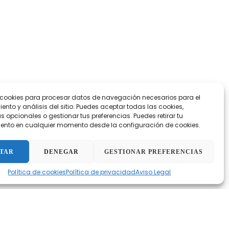
 cookies para procesar datos de navegación necesarios para el
nto y análisis del sitio. Puedes aceptar todas las cookies,
s opcionales o gestionar tus preferencias. Puedes retirar tu
 del paciente. Las
jeringas para angiografía
se emplean
ento en cualquier momento desde la configuración de cookies.
ntidad de
agente de contraste
aspirado.
ólido de las jeringas de control coronario incluyen una
TAR
DENEGAR
GESTIONAR PREFERENCIAS
que incluye colector y tubería de conexión.
Política de cookies
Política de privacidad
Aviso Legal