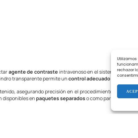
Utilizamos
funcionamie
rechazar la
ctar
agente de contraste
intravenoso en el sistema vascular
consentimi
cilindro transparente permite un
control adecuado
sobre la ca
tenido, asegurando precisión en el procedimiento. El cuerpo s
ACEP
n disponibles en
paquetes separados
o como parte de un
kit
as
s
: 10 ml y 12 ml