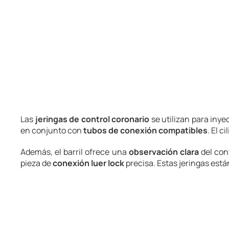
Las
jeringas de control coronario
se utilizan para inye
en conjunto con
tubos de conexión compatibles
. El 
Además, el barril ofrece una
observación clara
del con
pieza de
conexión luer lock
precisa. Estas jeringas está
Característic
CARACTERÍSTICAS
BENEFICIOS
Capacidades disponible