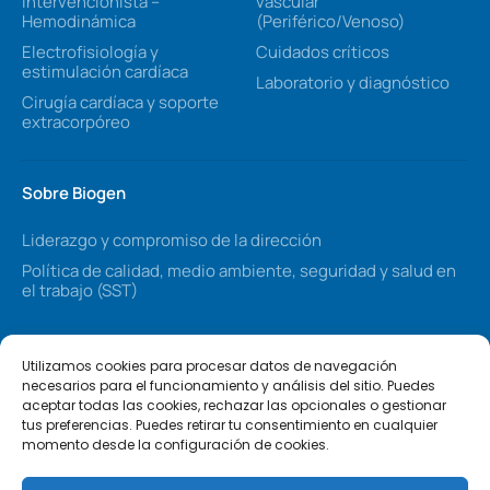
intervencionista –
vascular
Hemodinámica
(Periférico/Venoso)
Electrofisiología y
Cuidados críticos
estimulación cardíaca
Laboratorio y diagnóstico
Cirugía cardíaca y soporte
extracorpóreo
Sobre Biogen
Liderazgo y compromiso de la dirección
Política de calidad, medio ambiente, seguridad y salud en
el trabajo (SST)
Síganos
Utilizamos cookies para procesar datos de navegación
necesarios para el funcionamiento y análisis del sitio. Puedes
aceptar todas las cookies, rechazar las opcionales o gestionar
tus preferencias. Puedes retirar tu consentimiento en cualquier
momento desde la configuración de cookies.